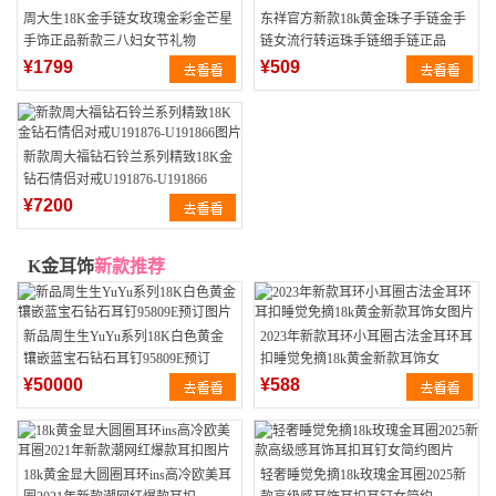
周大生18K金手链女玫瑰金彩金芒星
东祥官方新款18k黄金珠子手链金手
手饰正品新款三八妇女节礼物
链女流行转运珠手链细手链正品
¥1799
¥509
新款周大福钻石铃兰系列精致18K金
钻石情侣对戒U191876-U191866
¥7200
K金耳饰
新款推荐
新品周生生YuYu系列18K白色黄金
2023年新款耳环小耳圈古法金耳环耳
镶嵌蓝宝石钻石耳钉95809E预订
扣睡觉免摘18k黄金新款耳饰女
¥50000
¥588
18k黄金显大圆圈耳环ins高冷欧美耳
轻奢睡觉免摘18k玫瑰金耳圈2025新