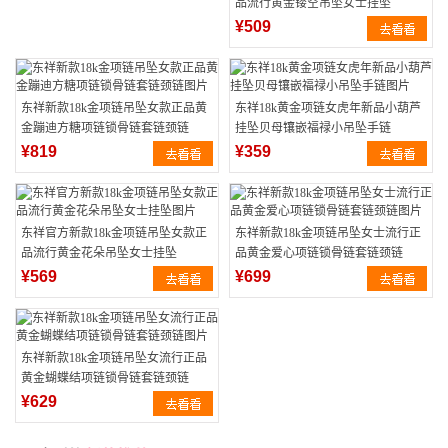
品流行黄金镂空吊坠女士挂坠
¥509
东祥新款18k金项链吊坠女款正品黄
东祥18k黄金项链女虎年新品小葫芦
金蹦迪方糖项链锁骨链套链颈链
挂坠贝母镶嵌福禄小吊坠手链
¥819
¥359
东祥官方新款18k金项链吊坠女款正
东祥新款18k金项链吊坠女士流行正
品流行黄金花朵吊坠女士挂坠
品黄金爱心项链锁骨链套链颈链
¥569
¥699
东祥新款18k金项链吊坠女流行正品
黄金蝴蝶结项链锁骨链套链颈链
¥629