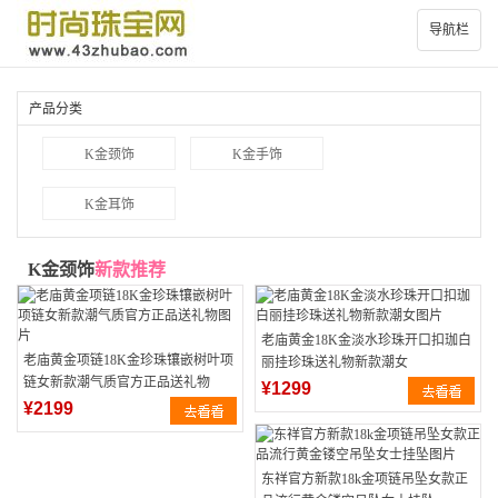
导航栏
产品分类
K金颈饰
K金手饰
K金耳饰
K金颈饰
新款推荐
老庙黄金18K金淡水珍珠开口扣珈白
老庙黄金项链18K金珍珠镶嵌树叶项
丽挂珍珠送礼物新款潮女
链女新款潮气质官方正品送礼物
¥1299
¥2199
东祥官方新款18k金项链吊坠女款正